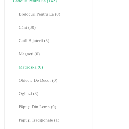
Cadouri Pentru Ea
142
Brelocuri Pentru Ea
0
Căni
30
Cutii Bijuterii
5
Magneţi
0
Matrioska
0
Obiecte De Decor
0
Oglinzi
3
Păpuşi Din Lemn
0
Păpuşi Tradiţionale
1