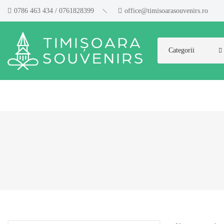
0786 463 434 / 0761828399
office@timisoarasouvenirs.ro
Categorii