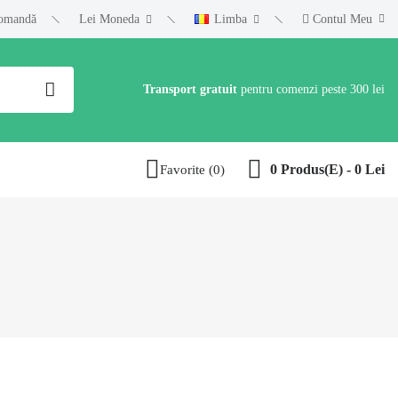
omandă
Lei
Moneda
Limba
Contul Meu
Transport gratuit
pentru comenzi peste 300 lei
0 Produs(e) - 0 Lei
Favorite (0)