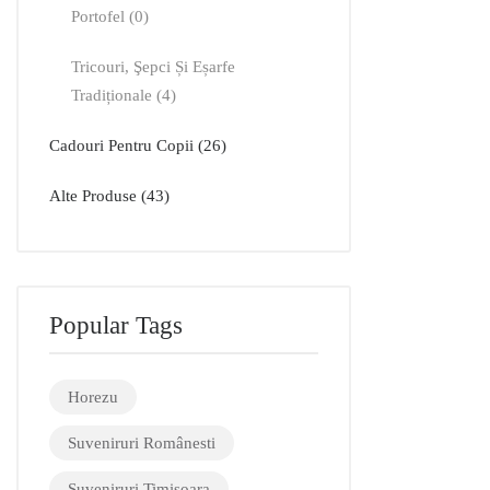
Portofel
0
Tricouri, Şepci Și Eșarfe
Tradiționale
4
Cadouri Pentru Copii
26
Alte Produse
43
Popular Tags
Horezu
Suveniruri Românesti
Suveniruri Timişoara