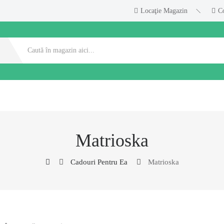
Locaţie Magazin
C
Matrioska
Cadouri Pentru Ea
Matrioska