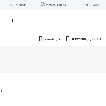
Lei
Moneda
Limba
Contul Meu
Transport gratuit
pentru comenzi peste 300 lei
0 Produs(e) - 0 Lei
Favorite (0)
cm