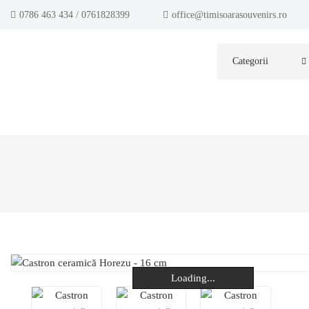
0786 463 434 / 0761828399
office@timisoarasouvenirs.ro
Categorii
Loading...
Loading...
Loading...
Loading...