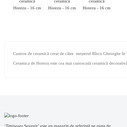
Castron de ceramică creat de către meșterul Bîscu Gheorghe î
Ceramica de Horezu este cea mai cunoscută ceramică decorativ
‘Timisoara Suvenir’ este un magazin de referinţă pe piaţa de