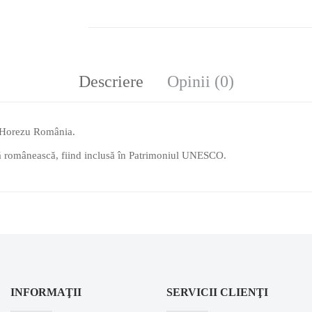
Producător:
Ceramica De Horezu
Descriere
Opinii (0)
Cod produs:
CRCAS01
Disponibilitate:
În Stoc
Fără TVA:
35 Lei
n Horezu România.
ă românească, fiind inclusă în Patrimoniul UNESCO.
ADAUGĂ ÎN 
Cantitate
Adaugă In Wishlist
Compară Produsul
INFORMAŢII
SERVICII CLIENŢI